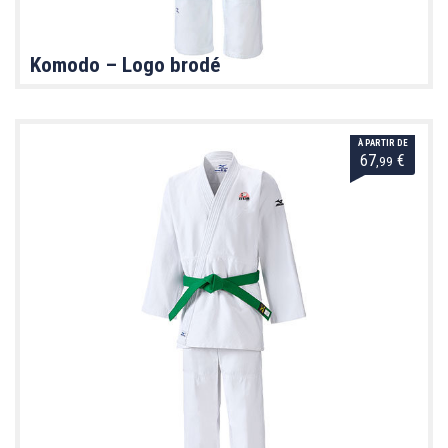
Komodo – Logo brodé
À PARTIR DE
67
€
,99