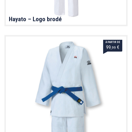
Hayato – Logo brodé
À PARTIR DE
99
€
,99