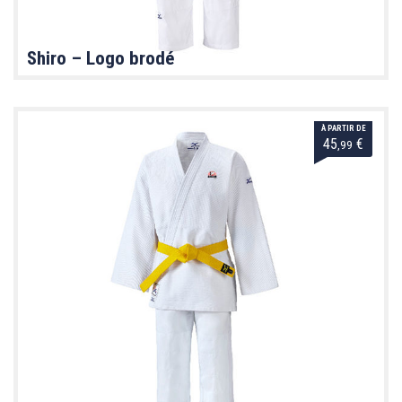
Shiro – Logo brodé
À PARTIR DE
45
€
,99