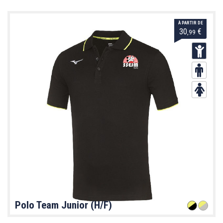
À PARTIR DE
30
€
,99
Polo Team Junior (H/F)