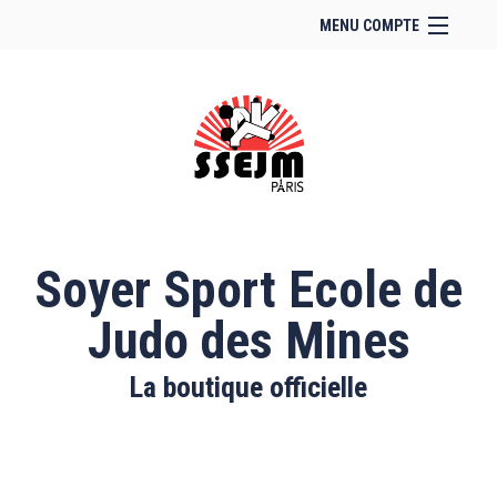
MENU COMPTE
Accueil
Site Web du club
Facebook
Se connecter
Panier (
vide
)
Soyer Sport Ecole de
Judo des Mines
La boutique officielle