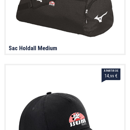
Sac Holdall Medium
À PARTIR DE
14
€
,99