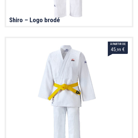
Shiro – Logo brodé
À PARTIR DE
45
€
,99