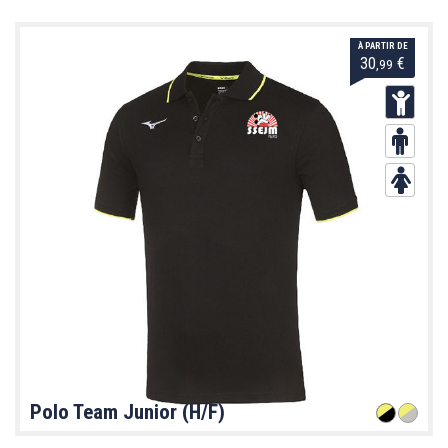
À PARTIR DE
30
€
,99
Polo Team Junior (H/F)