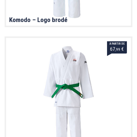
Komodo – Logo brodé
À PARTIR DE
67
€
,99