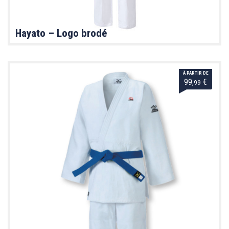
Hayato – Logo brodé
À PARTIR DE
99
€
,99