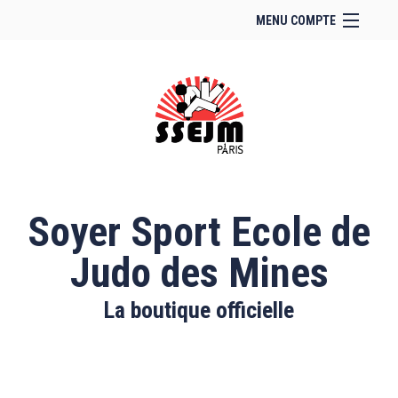
MENU COMPTE
Accueil
Site Web du club
Facebook
Se connecter
Panier (
vide
)
Soyer Sport Ecole de
Judo des Mines
La boutique officielle