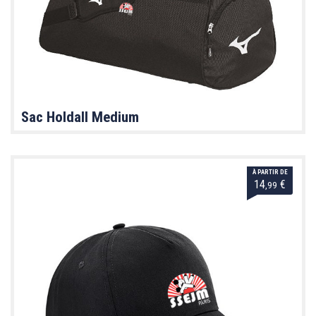
Sac Holdall Medium
À PARTIR DE
14
€
,99